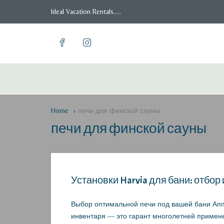
Ideal Vacation Rentals.....
Home
печи для финской сауны
печи для финской сауны
Установки Harvia для бани: отбор
Выбор оптимальной печи под вашей бани Аппа
инвентаря — это гарант многолетней применен