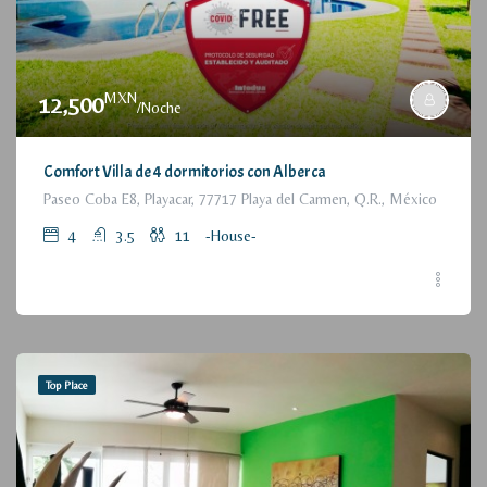
MXN
12,500
/Noche
Comfort Villa de 4 dormitorios con Alberca
Paseo Coba E8, Playacar, 77717 Playa del Carmen, Q.R., México
4
3.5
11
-House-
Top Place