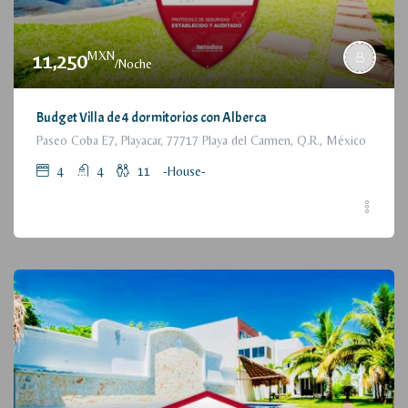
MXN
11,250
/Noche
Budget Villa de 4 dormitorios con Alberca
Paseo Coba E7, Playacar, 77717 Playa del Carmen, Q.R., México
4
4
11
-House-