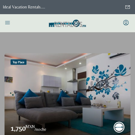
Ideal Vacation Rentals.....
Top Place
MXN
1,750
/noche