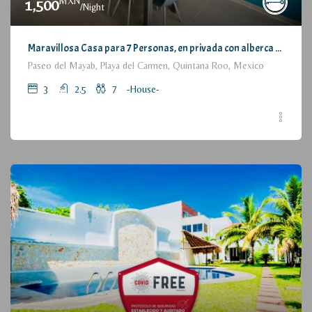
MXN
1,500
/Night
Maravillosa Casa para 7 Personas, en privada con alberca / Wonderful House for 7 People, residential with pool and parking
Paseo del Mayab, Playa del Carmen, Quintana Roo, Mexico
3
2.5
7
-House-