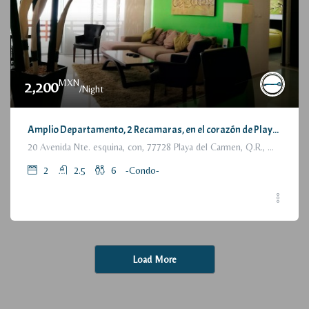
MXN
2,200
/Night
Amplio Departamento, 2 Recamaras, en el corazón de Playa del Carmen / Large Condo, 2 Bedrooms, a few steps from the beach
20 Avenida Nte. esquina, con, 77728 Playa del Carmen, Q.R., México
2
2.5
6
-Condo-
Load More