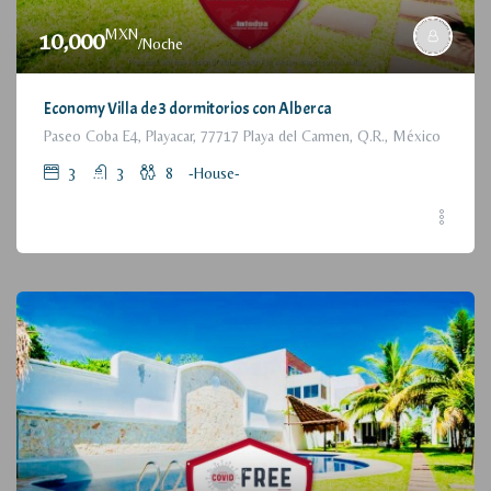
MXN
10,000
/Noche
Economy Villa de 3 dormitorios con Alberca
Paseo Coba E4, Playacar, 77717 Playa del Carmen, Q.R., México
3
3
8
-House-