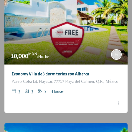
MXN
10,000
/Noche
Economy Villa de 3 dormitorios con Alberca
Paseo Coba E4, Playacar, 77717 Playa del Carmen, Q.R., México
3
3
8
-House-