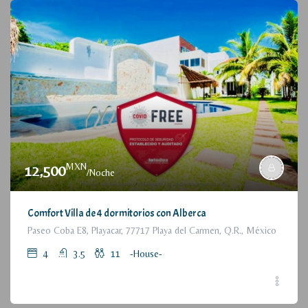
MXN
12,500
/Noche
Comfort Villa de 4 dormitorios con Alberca
Paseo Coba E8, Playacar, 77717 Playa del Carmen, Q.R., México
4
3.5
11
-House-