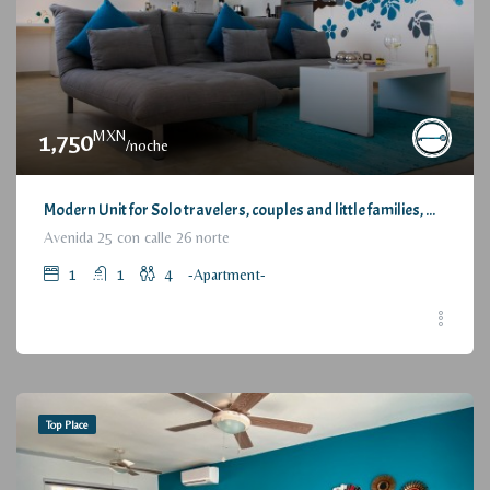
MXN
1,750
/noche
Modern Unit for Solo travelers, couples and little families, with Great Location / Moderno Departamento para viajeros individuales, parejas o pequeñas familias, con estupenda ubicación
Avenida 25 con calle 26 norte
1
1
4
-Apartment-
Top Place