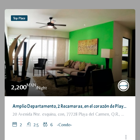
Top Place
MXN
2,200
/Night
Amplio Departamento, 2 Recamaras, en el corazón de Playa del Carmen / Large Condo, 2 Bedrooms, a few steps from the beach
20 Avenida Nte. esquina, con, 77728 Playa del Carmen, Q.R., México
2
2.5
6
-Condo-