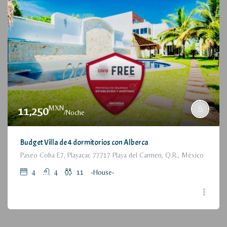
MXN
11,250
/Noche
Budget Villa de 4 dormitorios con Alberca
Paseo Coba E7, Playacar, 77717 Playa del Carmen, Q.R., México
4
4
11
-House-