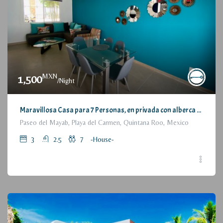
MXN
1,500
/Night
Maravillosa Casa para 7 Personas, en privada con alberca / Wonderful House for 7 People, residential with pool and parking
Paseo del Mayab, Playa del Carmen, Quintana Roo, Mexico
3
2.5
7
-House-