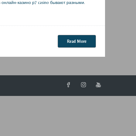
 онлайн-казино р7 casino бывают разными.
Read More