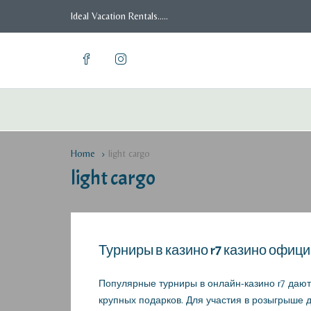
Ideal Vacation Rentals.....
Home
light cargo
light cargo
Турниры в казино r7 казино офиц
Популярные турниры в онлайн-казино r7 даю
крупных подарков. Для участия в розыгрыше 