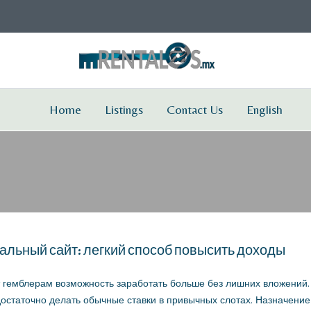
Home
Listings
Contact Us
English
иальный сайт: легкий способ повысить доходы
т гемблерам возможность заработать больше без лишних вложений
достаточно делать обычные ставки в привычных слотах. Назначени