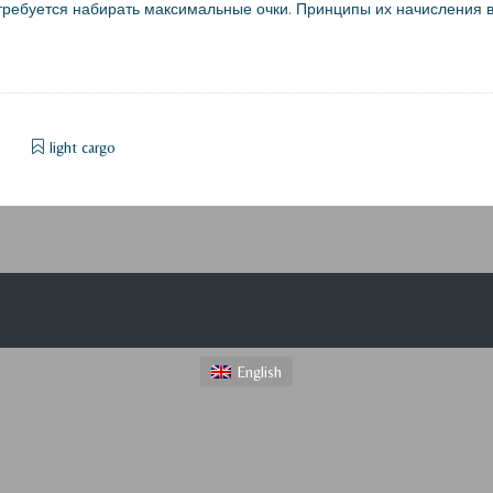
 требуется набирать максимальные очки. Принципы их начисления в
light cargo
English