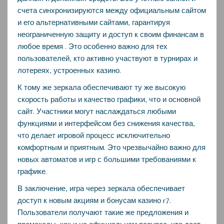
счета синхронизируются между официальным сайтом
и его альтернативными сайтами, гарантируя
неограниченную защиту и доступ к своим финансам в
любое время . Это особенно важно для тех
пользователей, кто активно участвуют в турнирах и
лотереях, устроенных казино.
К тому же зеркала обеспечивают ту же высокую
скорость работы и качество графики, что и основной
сайт. Участники могут наслаждаться любыми
функциями и интерфейсом без снижения качества,
что делает игровой процесс исключительно
комфортным и приятным. Это чрезвычайно важно для
новых автоматов и игр с большими требованиями к
графике.
В заключение, игра через зеркала обеспечивает
доступ к новым акциям и бонусам казино r7.
Пользователи получают такие же предложения и