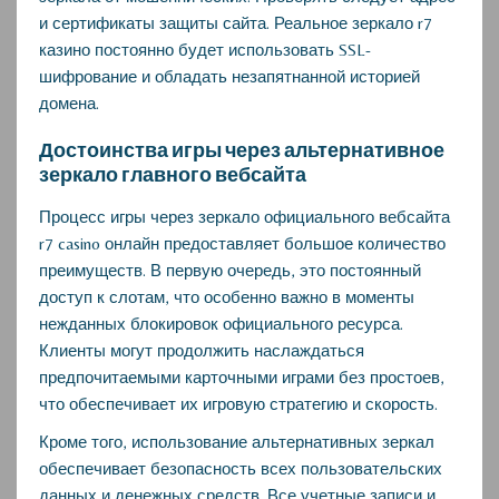
и сертификаты защиты сайта. Реальное зеркало r7
казино постоянно будет использовать SSL-
шифрование и обладать незапятнанной историей
домена.
Достоинства игры через альтернативное
зеркало главного вебсайта
Процесс игры через зеркало официального вебсайта
r7 casino онлайн предоставляет большое количество
преимуществ. В первую очередь, это постоянный
доступ к слотам, что особенно важно в моменты
нежданных блокировок официального ресурса.
Клиенты могут продолжить наслаждаться
предпочитаемыми карточными играми без простоев,
что обеспечивает их игровую стратегию и скорость.
Кроме того, использование альтернативных зеркал
обеспечивает безопасность всех пользовательских
данных и денежных средств. Все учетные записи и