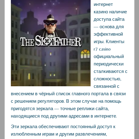
интернет
казино наличие
доступа сайта
— основа для
эффективной
игры. Клиенты
r7 casino
официальный
периодически
сталкиваются с
сложностью,
связанной с
внесением в чёрный список главного портала в связи
с решением регуляторов. В этом случае на помощь
пригодятся зеркала — точные реплики сайта,
находящиеся под другими адресами в интернете.
Эти зеркала обеспечивают постоянный доступ к
излюбленным играм и другим развлечениям,