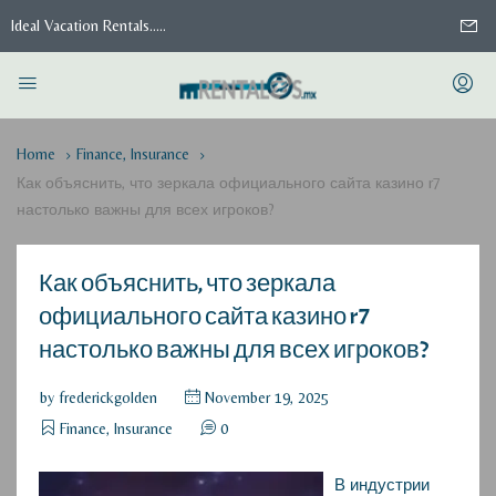
Ideal Vacation Rentals.....
Home
Finance, Insurance
Как объяснить, что зеркала официального сайта казино r7
настолько важны для всех игроков?
Как объяснить, что зеркала
официального сайта казино r7
настолько важны для всех игроков?
by
frederickgolden
November 19, 2025
Finance, Insurance
0
В индустрии