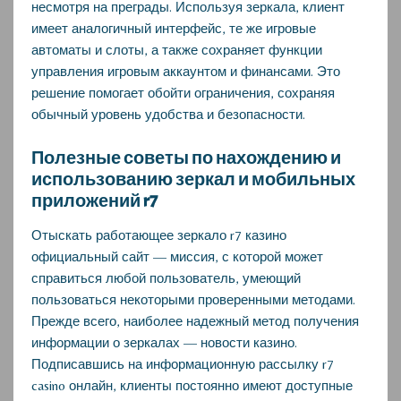
несмотря на преграды. Используя зеркала, клиент
имеет аналогичный интерфейс, те же игровые
автоматы и слоты, а также сохраняет функции
управления игровым аккаунтом и финансами. Это
решение помогает обойти ограничения, сохраняя
обычный уровень удобства и безопасности.
Полезные советы по нахождению и
использованию зеркал и мобильных
приложений r7
Отыскать работающее зеркало r7 казино
официальный сайт — миссия, с которой может
справиться любой пользователь, умеющий
пользоваться некоторыми проверенными методами.
Прежде всего, наиболее надежный метод получения
информации о зеркалах — новости казино.
Подписавшись на информационную рассылку r7
casino онлайн, клиенты постоянно имеют доступные