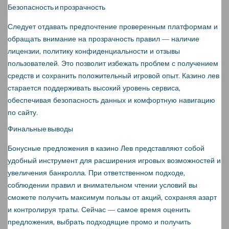
Безопасность и прозрачность
Следует отдавать предпочтение проверенным платформам и
обращать внимание на прозрачность правил — наличие
лицензии, политику конфиденциальности и отзывы
пользователей. Это позволит избежать проблем с получением
средств и сохранить положительный игровой опыт. Казино лев
старается поддерживать высокий уровень сервиса,
обеспечивая безопасность данных и комфортную навигацию
по сайту.
Финальные выводы
Бонусные предложения в казино Лев представляют собой
удобный инструмент для расширения игровых возможностей и
увеличения банкролла. При ответственном подходе,
соблюдении правил и внимательном чтении условий вы
сможете получить максимум пользы от акций, сохраняя азарт
и контролируя траты. Сейчас — самое время оценить
предложения, выбрать подходящие промо и получить