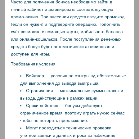
Часто для получения бонуса необходимо зайти в
личный кабинет и активировать соответствующую
промо-акцию. При внесении средств введите промокод
(если он нужен) и подтвердите операцию. Пополнить
счёт возможно с помощью карты, мобильного баланса
или онлайн-кошельков. После поступления денежных
средств бонус будет автоматически активирован и
доступен для игры.
Требования и условия
Вейджер — условия по отыгрышу, обязательные
для выполнения до вывода выигрыша.
Ограничения — максимальные суммы ставок и
вывода, действующие в рамках акции.
Сроки действия — бонусы действуют
ограниченное время, поэтому играть нужно сейчас,
чтобы не потерять предложение.
Могут проводиться технические проверки
учётной записи и данных игрока во избежание