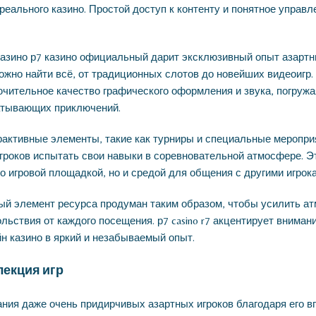
еального казино. Простой доступ к контенту и понятное управл
азино р7 казино официальный дарит эксклюзивный опыт азартны
ожно найти всё, от традиционных слотов до новейших видеоигр.
чительное качество графического оформления и звука, погруж
атывающих приключений.
активные элементы, такие как турниры и специальные меропри
гроков испытать свои навыки в соревновательной атмосфере. Э
о игровой площадкой, но и средой для общения с другими игрок
й элемент ресурса продуман таким образом, чтобы усилить ат
льствия от каждого посещения. р7
casino r7
акцентирует внимани
н казино в яркий и незабываемый опыт.
лекция игр
ния даже очень придирчивых азартных игроков благодаря его 