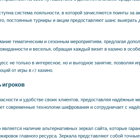
тупна система лояльности, в которой зачисляются поинты за а
ого, постоянные турниры и акции предоставляют шанс выиграть
имание тематическим и сезонным мероприятиям, предлагая допо
ожиданности и веселья, обращая каждый визит в казино в осо
есс не только в интересное, но и выгодное занятие, позволяя 
ий от игры в r7 казино.
ь игроков
пасности и удобстве своих клиентов, предоставляя надёжные 
ует современные технологии шифрования и сотрудничает с над
 является наличие альтернативных зеркал сайта, которые гара
окировок главного ресурса. Зеркала представляют собой точные