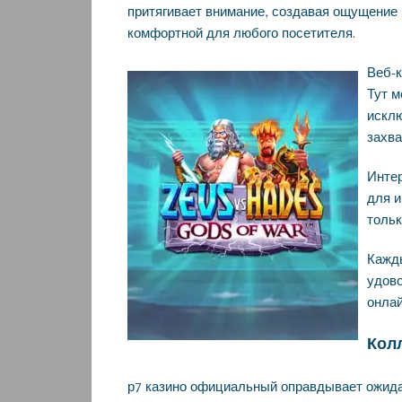
притягивает внимание, создавая ощущение р
комфортной для любого посетителя.
Веб-к
Тут м
исклю
захв
Интер
для и
тольк
Кажды
удово
онлай
Кол
р7 казино официальный оправдывает ожида