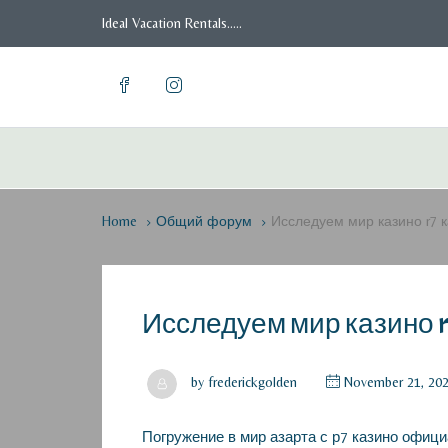
Ideal Vacation Rentals.....
Home
Общий форум
Исследуем мир казино r7 
Исследуем мир казино r
by
frederickgolden
November 21, 20
Погружение в мир азарта с р7 казино офиц