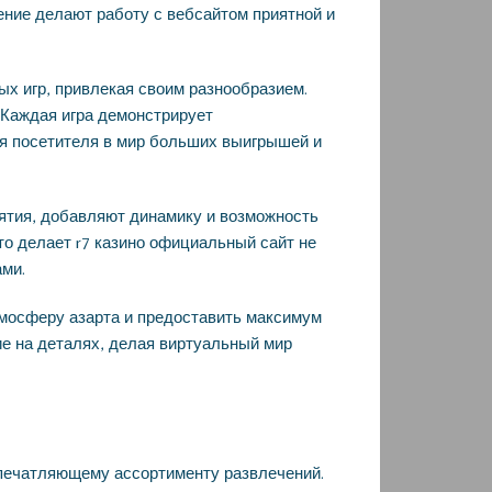
ение делают работу с вебсайтом приятной и
х игр, привлекая своим разнообразием.
 Каждая игра демонстрирует
ая посетителя в мир больших выигрышей и
ятия, добавляют динамику и возможность
то делает r7 казино официальный сайт не
ами.
мосферу азарта и предоставить максимум
е на деталях, делая виртуальный мир
впечатляющему ассортименту развлечений.