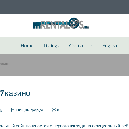
Home
Listings
Contact Us
English
казино
7 казино
25
Общий форум
0
иальный сайт начинается с первого взгляда на официальный ве