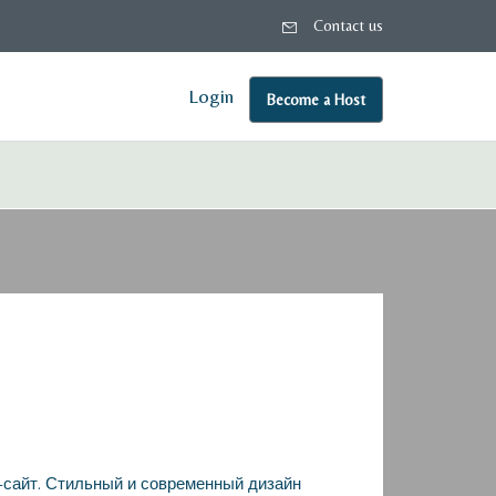
Contact us
Login
Become a Host
б-сайт. Стильный и современный дизайн